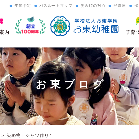
年間予定
バスルートマップ
災害時の対応
登園届
採
」
案内
子育
お東ブログ
＞
染め物Ｔシャツ作り?