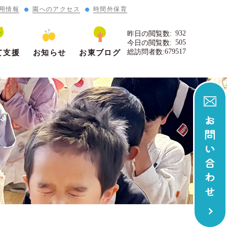
用情報
園へのアクセス
時間外保育
932
昨日の閲覧数:
505
今日の閲覧数:
679517
総訪問者数:
て支援
お知らせ
お東ブログ