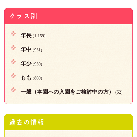
クラス別
年長
(1,159)
年中
(931)
年少
(930)
もも
(869)
一般（本園への入園をご検討中の方）
(52)
過去の情報