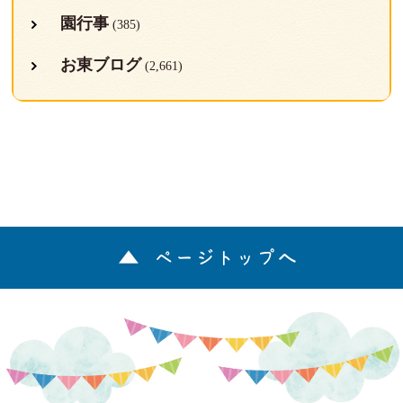
園行事
(385)
お東ブログ
(2,661)
ページトップへ