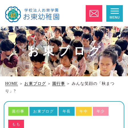
お東ブログ
HOME
＞
お東ブログ
＞
園行事
＞
みんな笑顔の「秋まつ
り」?
園行事
お東ブログ
年長
年中
年少
もも