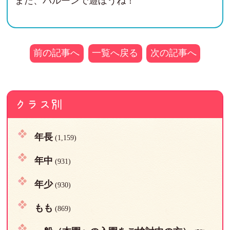
また、バルーンで遊ぼうね！
前の記事へ
一覧へ戻る
次の記事へ
クラス別
年長
(1,159)
年中
(931)
年少
(930)
もも
(869)