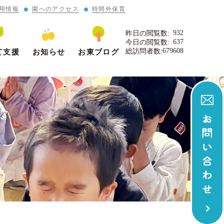
用情報
園へのアクセス
時間外保育
932
昨日の閲覧数:
637
今日の閲覧数:
679608
総訪問者数:
て支援
お知らせ
お東ブログ