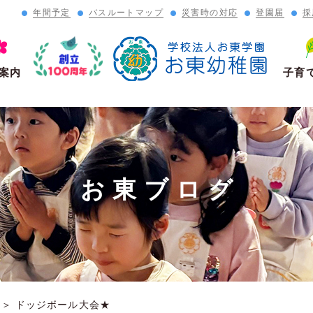
年間予定
バスルートマップ
災害時の対応
登園届
採
」
案内
子育
お東ブログ
＞
ドッジボール大会★