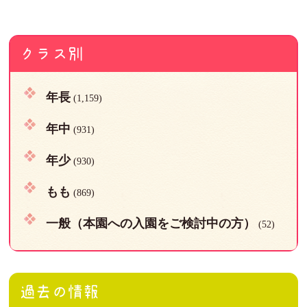
クラス別
年長
(1,159)
年中
(931)
年少
(930)
もも
(869)
一般（本園への入園をご検討中の方）
(52)
過去の情報