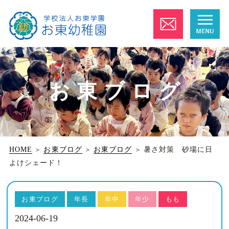
お東ブログ
HOME
＞
お東ブログ
＞
お東ブログ
＞
暑さ対策 砂場に日
よけシェード！
お東ブログ
年長
年中
年少
もも
2024-06-19