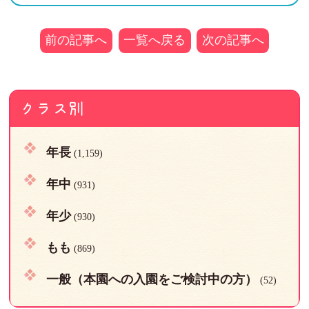
前の記事へ
一覧へ戻る
次の記事へ
クラス別
年長
(1,159)
年中
(931)
年少
(930)
もも
(869)
一般（本園への入園をご検討中の方）
(52)