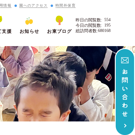
用情報
園へのアクセス
時間外保育
554
昨日の閲覧数:
195
今日の閲覧数:
680168
総訪問者数:
て支援
お知らせ
お東ブログ