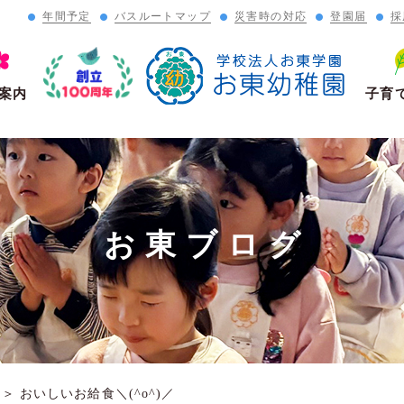
年間予定
バスルートマップ
災害時の対応
登園届
採
」
案内
子育
お東ブログ
＞
おいしいお給食＼(^o^)／