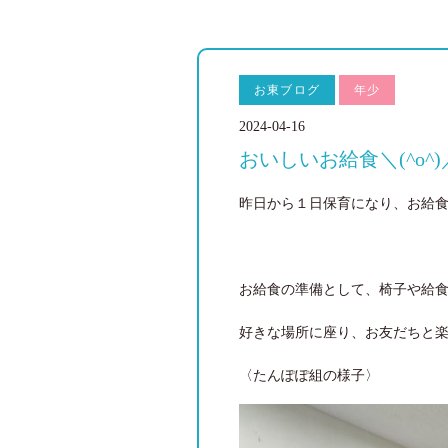
お東ブログ
年少
2024-04-16
おいしいお給食＼(^o^)
昨日から１日保育になり、お給
お給食の準備として、椅子や給
好きな場所に座り、お友だちと楽し
〈たんぽぽ組の様子〉