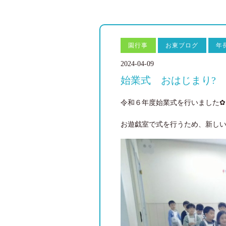
園行事
お東ブログ
年
2024-04-09
始業式 おはじまり?
令和６年度始業式を行いました✿
お遊戯室で式を行うため、新しい