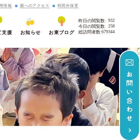
用情報
園へのアクセス
時間外保育
932
昨日の閲覧数:
258
今日の閲覧数:
679344
総訪問者数:
て支援
お知らせ
お東ブログ