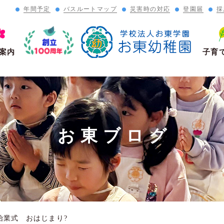
年間予定
バスルートマップ
災害時の対応
登園届
採
」
案内
子育
お東ブログ
始業式 おはじまり?