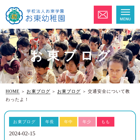
お東ブログ
HOME
＞
お東ブログ
＞
お東ブログ
＞
交通安全について教
わったよ！
お東ブログ
年長
年中
年少
もも
2024-02-15