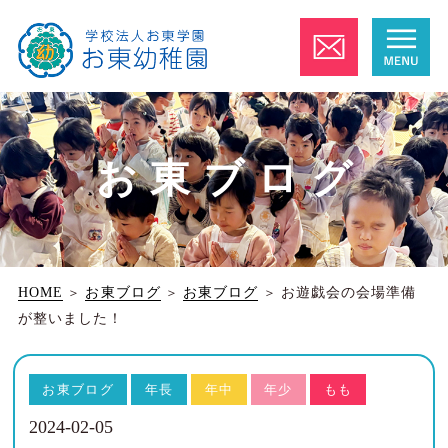
お東ブログ
HOME
＞
お東ブログ
＞
お東ブログ
＞
お遊戯会の会場準備
が整いました！
お東ブログ
年長
年中
年少
もも
2024-02-05