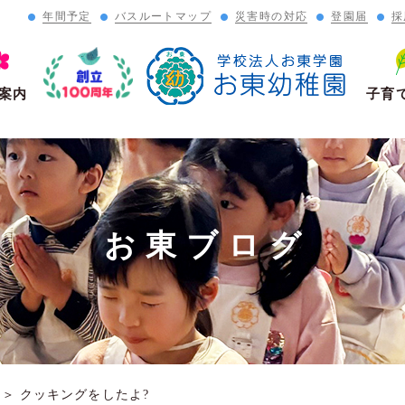
年間予定
バスルートマップ
災害時の対応
登園届
採
」
案内
子育
お東ブログ
＞
クッキングをしたよ?