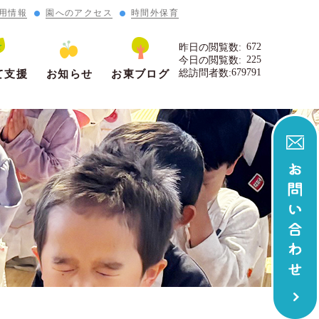
用情報
園へのアクセス
時間外保育
672
昨日の閲覧数:
225
今日の閲覧数:
679791
総訪問者数:
て支援
お知らせ
お東ブログ