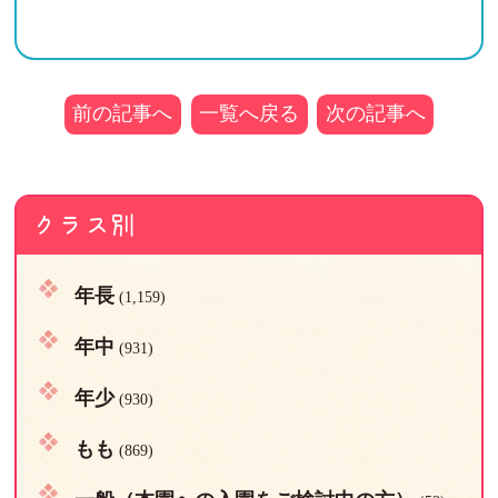
前の記事へ
一覧へ戻る
次の記事へ
クラス別
年長
(1,159)
年中
(931)
年少
(930)
もも
(869)